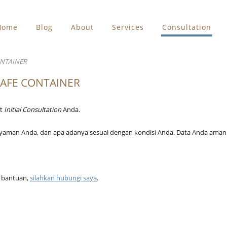
Home
Blog
About
Services
Consultation
CONTAINER
| SAFE CONTAINER
at
Initial Consultation
Anda.
senyaman Anda, dan apa adanya sesuai dengan kondisi Anda. Data Anda aman
u bantuan,
silahkan hubungi saya
.