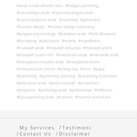
anak susah dikasih tahu
belajar parenting
cara belajar anak
cara menangani anak
cara mengasuh anak
coaching
generator
human design
human design indonesia
jungian psyschology
karakter anak
Kids Blueprint
konseling
luka batin
mama
manifestor
masalah anak
masalah keluarga
masalah psikis
masalah suami istri
memarahi anak
mendidik anak
mengatasi masalah anak
mengelola emosi
menyalurkan emosi
orang tua
ortu
papa
parenting
parenting advising
parenting indonesia
pola asuh anak
pola masalah
projection
projector
psikologi anak
psikoterapi
reflector
tips parenting anak
trauma
trauma masa kecil
My Services
Testimoni
Contact Us
Disclaimer