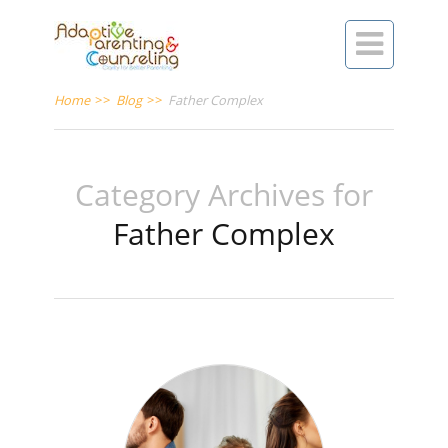

Home
>>
Blog
>>
Father Complex
Category Archives for
Father Complex