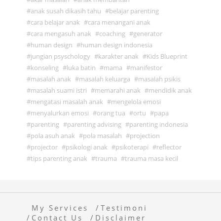
anak susah dikasih tahu
belajar parenting
cara belajar anak
cara menangani anak
cara mengasuh anak
coaching
generator
human design
human design indonesia
jungian psyschology
karakter anak
Kids Blueprint
konseling
luka batin
mama
manifestor
masalah anak
masalah keluarga
masalah psikis
masalah suami istri
memarahi anak
mendidik anak
mengatasi masalah anak
mengelola emosi
menyalurkan emosi
orang tua
ortu
papa
parenting
parenting advising
parenting indonesia
pola asuh anak
pola masalah
projection
projector
psikologi anak
psikoterapi
reflector
tips parenting anak
trauma
trauma masa kecil
My Services
Testimoni
Contact Us
Disclaimer